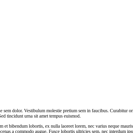
tae sem dolor. Vestibulum molestie pretium sem in faucibus. Curabitur 
 Sed tincidunt urna sit amet tempus euismod.
m et bibendum lobortis, ex nulla laoreet lorem, nec varius neque mauris s
cenas a commodo augue. Fusce lobortis ultricies sem, nec interdum ipsu