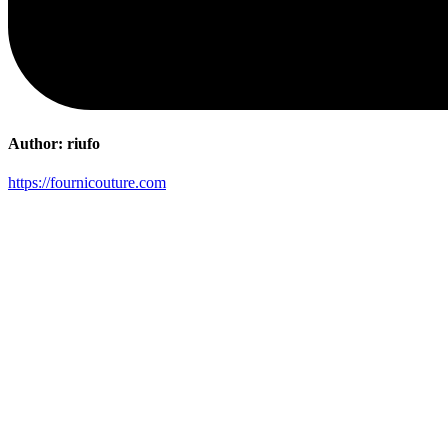
Author:
riufo
https://fournicouture.com
Post
navigation