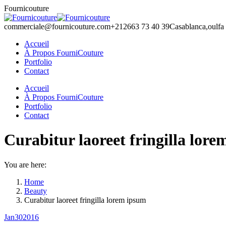
Skip
Fournicouture
to
content
commerciale@fournicouture.com
+212663 73 40 39
Casablanca,oulfa
Accueil
À Propos FourniCouture
Portfolio
Contact
Facebook
Instagram
Accueil
page
page
À Propos FourniCouture
opens
opens
Portfolio
in
in
Contact
new
new
window
window
Curabitur laoreet fringilla lor
You are here:
Home
Beauty
Curabitur laoreet fringilla lorem ipsum
Jan
30
2016