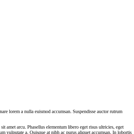
ornare lorem a nulla euismod accumsan. Suspendisse auctor rutrum
it amet arcu. Phasellus elementum libero eget risus ultricies, eget
m vulputate a. Quisque at nibh ac purus aliquet accumsan. In lobortis