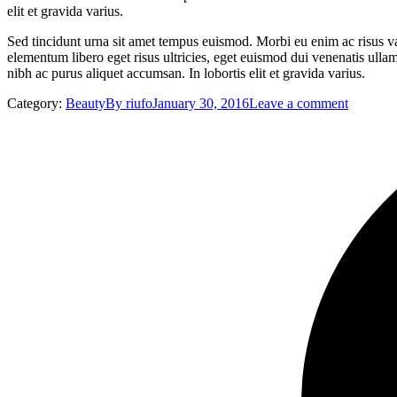
elit et gravida varius.
Sed tincidunt urna sit amet tempus euismod. Morbi eu enim ac risus var
elementum libero eget risus ultricies, eget euismod dui venenatis ull
nibh ac purus aliquet accumsan. In lobortis elit et gravida varius.
Category:
Beauty
By
riufo
January 30, 2016
Leave a comment